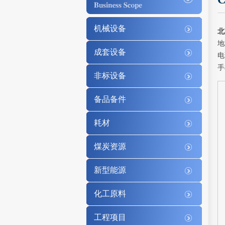
机械设备
北
地
成套设备
电
手
非标设备
备品备件
耗材
煤炭资源
新型能源
化工原料
工程项目